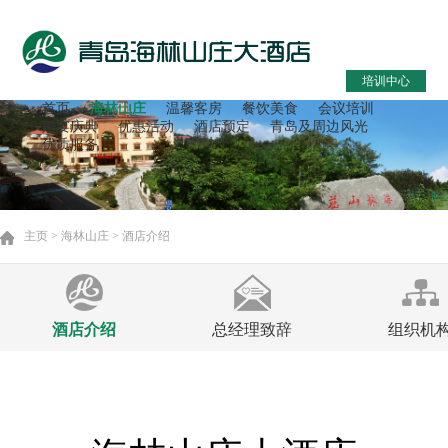
培训中心
首页
海林山庄
温馨客房
餐饮美食
会议培训
婚宴庆典
优惠活动
酒店预定
青岛及周边风光
优质服务
主页 > 海林山庄 > 酒店介绍
酒店介绍
总经理致辞
组织机